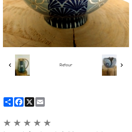
Retour
Partager
Facebook
X
Email
★
★
★
★
★