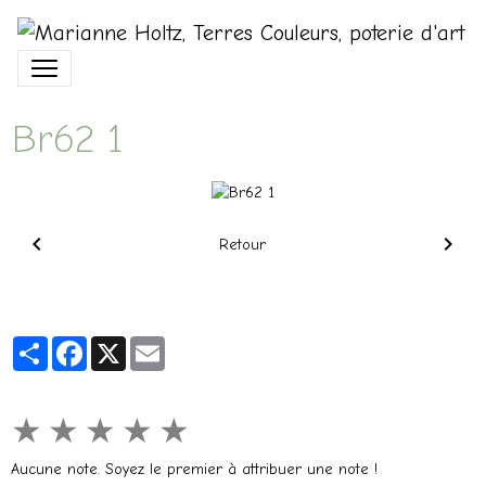
Br62 1
Retour
Partager
Facebook
X
Email
★
★
★
★
★
Aucune note. Soyez le premier à attribuer une note !