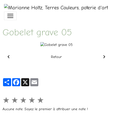
Gobelet grave 05
Retour
Partager
Facebook
X
Email
★
★
★
★
★
Aucune note. Soyez le premier à attribuer une note !