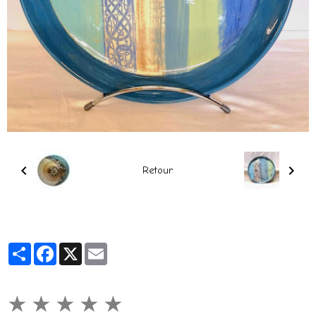
Retour
Partager
Facebook
X
Email
★
★
★
★
★