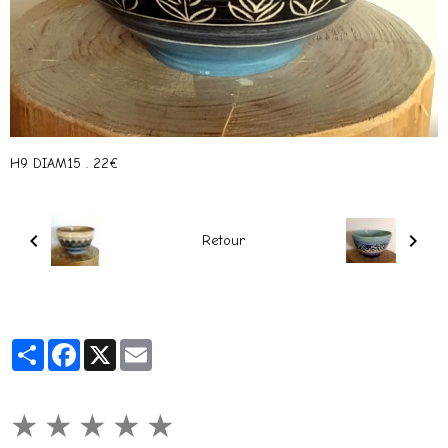
H9 DIAM15 . 22€
Retour
Partager
Facebook
X
Email
★
★
★
★
★