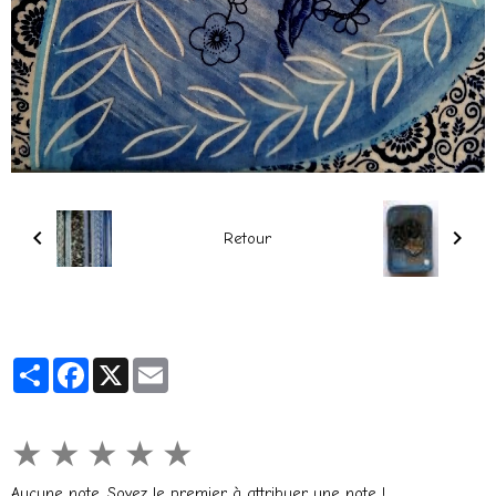
Retour
Partager
Facebook
X
Email
★
★
★
★
★
Aucune note. Soyez le premier à attribuer une note !