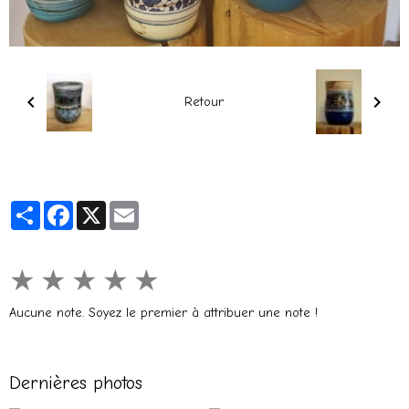
Retour
Partager
Facebook
X
Email
★
★
★
★
★
Aucune note. Soyez le premier à attribuer une note !
Dernières photos