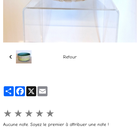
Retour
Partager
Facebook
X
Email
★
★
★
★
★
Aucune note. Soyez le premier à attribuer une note !