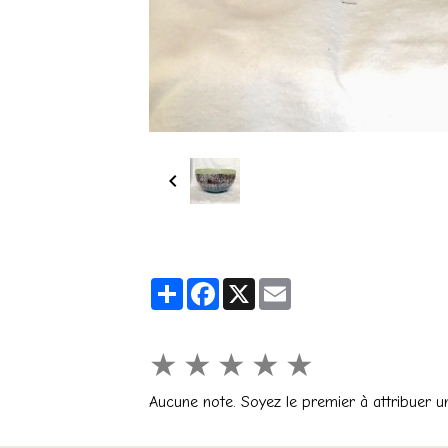
Partager
Facebook
X
Email
★
★
★
★
★
Aucune note. Soyez le premier à attribuer u