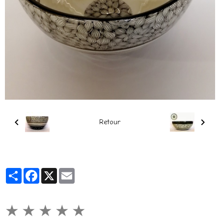
Retour
Partager
Facebook
X
Email
★
★
★
★
★