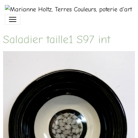
Saladier taille1 S97 int