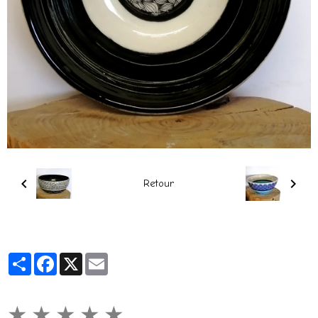
Retour
Partager
Facebook
X
Email
★
★
★
★
★