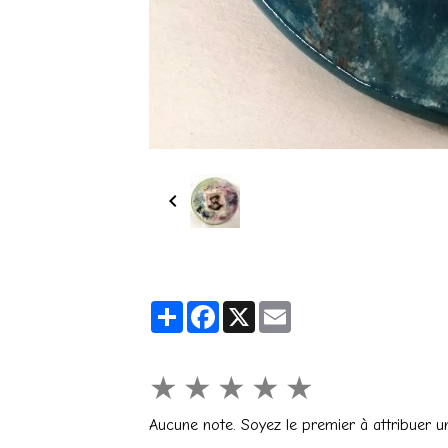
Partager
Facebook
X
Email
★
★
★
★
★
Aucune note. Soyez le premier à attribuer u