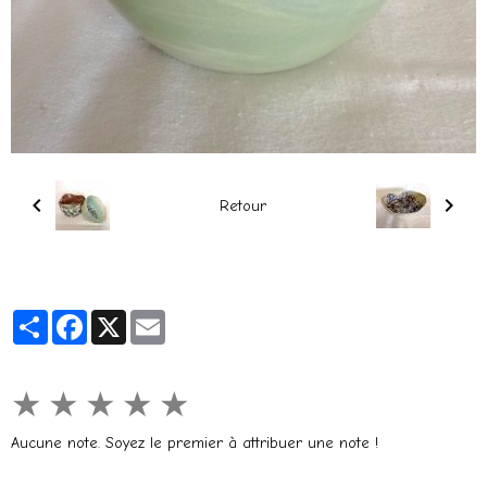
Retour
Partager
Facebook
X
Email
★
★
★
★
★
Aucune note. Soyez le premier à attribuer une note !