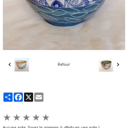
Retour
Partager
Facebook
X
Email
★
★
★
★
★
Aucune note. Soyez le premier à attribuer une note !