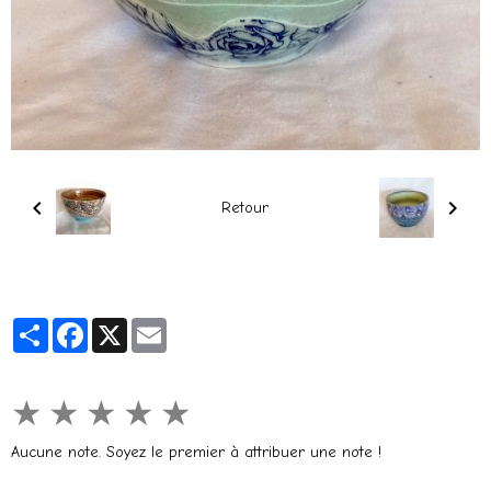
Retour
Partager
Facebook
X
Email
★
★
★
★
★
Aucune note. Soyez le premier à attribuer une note !