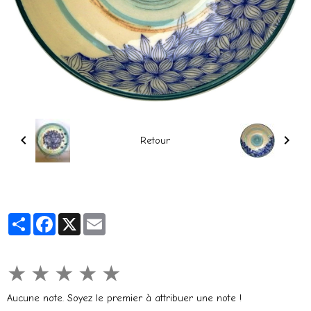
Retour
Partager
Facebook
X
Email
★
★
★
★
★
Aucune note. Soyez le premier à attribuer une note !